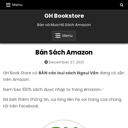
Skip
Menu
to
GH Bookstore
content
Bán và Mua Hộ Sách Amazon
Menu
Bán Sách Amazon
December 27, 2021
GH Book Store có
BÁN các loại sách Ngoại Văn
đang có sẵn
trên Amazon.
Đảm bảo 100% sách được nhập từ trang Amazon✅
Để biết thêm thông tin, vui lòng liên hệ với trang của chúng
tôi trên Facebook.