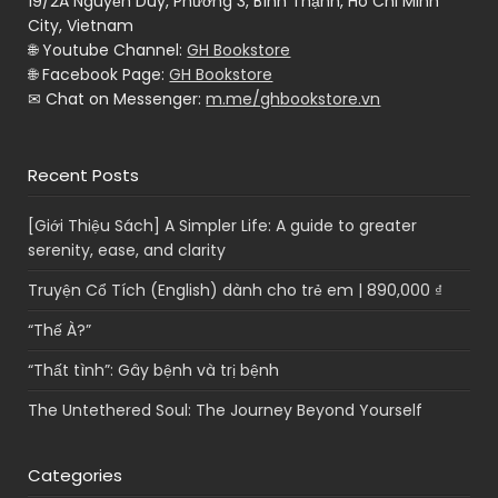
19/2A Nguyễn Duy, Phường 3, Bình Thạnh, Ho Chi Minh
City, Vietnam
🌐 Youtube Channel:
GH Bookstore
🌐 Facebook Page:
GH Bookstore
✉ Chat on Messenger:
m.me/ghbookstore.vn
Recent Posts
[Giới Thiệu Sách] A Simpler Life: A guide to greater
serenity, ease, and clarity
Truyện Cổ Tích (English) dành cho trẻ em | 890,000 ₫
“Thế À?”
“Thất tình”: Gây bệnh và trị bệnh
The Untethered Soul: The Journey Beyond Yourself
Categories