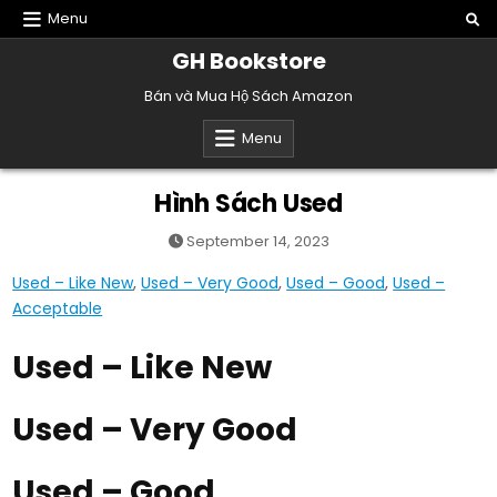
Skip
Menu
to
GH Bookstore
content
Bán và Mua Hộ Sách Amazon
Menu
Hình Sách Used
September 14, 2023
Used – Like New
,
Used – Very Good
,
Used – Good
,
Used –
Acceptable
Used – Like New
Used – Very Good
Used – Good