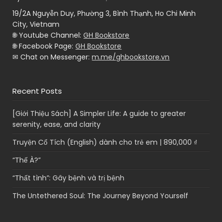
19/2A Nguyễn Duy, Phường 3, Bình Thạnh, Ho Chi Minh
City, Vietnam
🌐 Youtube Channel:
GH Bookstore
🌐 Facebook Page:
GH Bookstore
✉ Chat on Messenger:
m.me/ghbookstore.vn
Recent Posts
[Giới Thiệu Sách] A Simpler Life: A guide to greater
serenity, ease, and clarity
Truyện Cổ Tích (English) dành cho trẻ em | 890,000 ₫
“Thế À?”
“Thất tình”: Gây bệnh và trị bệnh
The Untethered Soul: The Journey Beyond Yourself