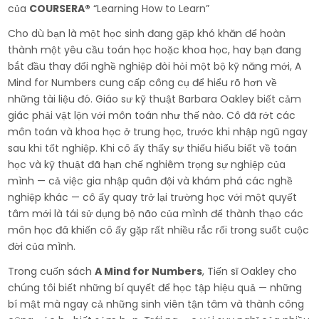
của
COURSERA®
“Learning How to Learn”
Cho dù bạn là một học sinh đang gặp khó khăn để hoàn
thành một yêu cầu toán học hoặc khoa học, hay bạn đang
bắt đầu thay đổi nghề nghiệp đòi hỏi một bộ kỹ năng mới, A
Mind for Numbers cung cấp công cụ để hiểu rõ hơn về
những tài liệu đó. Giáo sư kỹ thuật Barbara Oakley biết cảm
giác phải vật lộn với môn toán như thế nào. Cô đã rớt các
môn toán và khoa học ở trung học, trước khi nhập ngũ ngay
sau khi tốt nghiệp. Khi cô ấy thấy sự thiếu hiểu biết về toán
học và kỹ thuật đã hạn chế nghiêm trọng sự nghiệp của
mình — cả việc gia nhập quân đội và khám phá các nghề
nghiệp khác — cô ấy quay trở lại trường học với một quyết
tâm mới là tái sử dụng bộ não của mình để thành thạo các
môn học đã khiến cô ấy gặp rất nhiều rắc rối trong suốt cuộc
đời của mình.
Trong cuốn sách
A Mind for Numbers
, Tiến sĩ Oakley cho
chúng tôi biết những bí quyết để học tập hiệu quả — những
bí mật mà ngay cả những sinh viên tận tâm và thành công