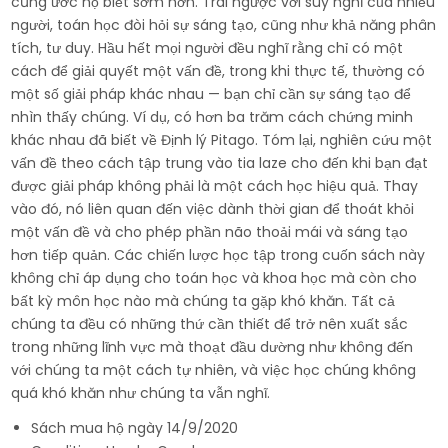
cũng ước họ biết sớm hơn. Trái ngược với suy nghĩ của nhiều
người, toán học đòi hỏi sự sáng tạo, cũng như khả năng phân
tích, tư duy. Hầu hết mọi người đều nghĩ rằng chỉ có một
cách để giải quyết một vấn đề, trong khi thực tế, thường có
một số giải pháp khác nhau — bạn chỉ cần sự sáng tạo để
nhìn thấy chúng. Ví dụ, có hơn ba trăm cách chứng minh
khác nhau đã biết về Định lý Pitago. Tóm lại, nghiên cứu một
vấn đề theo cách tập trung vào tia laze cho đến khi bạn đạt
được giải pháp không phải là một cách học hiệu quả. Thay
vào đó, nó liên quan đến việc dành thời gian để thoát khỏi
một vấn đề và cho phép phần não thoải mái và sáng tạo
hơn tiếp quản. Các chiến lược học tập trong cuốn sách này
không chỉ áp dụng cho toán học và khoa học mà còn cho
bất kỳ môn học nào mà chúng ta gặp khó khăn. Tất cả
chúng ta đều có những thứ cần thiết để trở nên xuất sắc
trong những lĩnh vực mà thoạt đầu dường như không đến
với chúng ta một cách tự nhiên, và việc học chúng không
quá khó khăn như chúng ta vẫn nghĩ.
Sách mua hộ ngày 14/9/2020