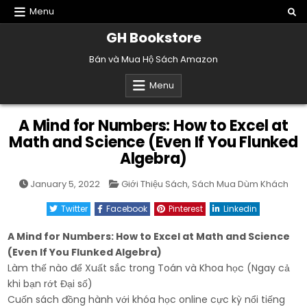
Skip
Menu
to
GH Bookstore
content
Bán và Mua Hộ Sách Amazon
Menu
A Mind for Numbers: How to Excel at
Math and Science (Even If You Flunked
Algebra)
Posted
January 5, 2022
Giới Thiệu Sách
,
Sách Mua Dùm Khách
in
Twitter
Facebook
Pinterest
Linkedin
A Mind for Numbers: How to Excel at Math and Science
(Even If You Flunked Algebra)
Làm thế nào để Xuất sắc trong Toán và Khoa học (Ngay cả
khi bạn rớt Đại số)
Cuốn sách đồng hành với khóa học online cực kỳ nổi tiếng