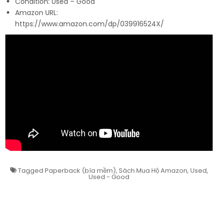
Condition: Used – Good
Amazon URL:
https://www.amazon.com/dp/039916524X/
Tagged
Paperback (bìa mềm)
,
Sách Mua Hộ Amazon
,
Used
,
Used - Good