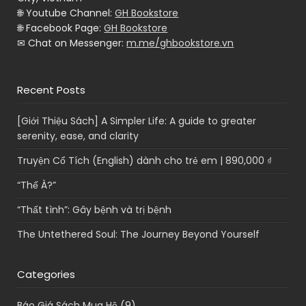
🌐 Youtube Channel:
GH Bookstore
🌐 Facebook Page:
GH Bookstore
✉ Chat on Messenger:
m.me/ghbookstore.vn
Recent Posts
[Giới Thiệu Sách] A Simpler Life: A guide to greater
serenity, ease, and clarity
Truyện Cổ Tích (English) dành cho trẻ em | 890,000 ₫
“Thế À?”
“Thất tình”: Gây bệnh và trị bệnh
The Untethered Soul: The Journey Beyond Yourself
Categories
Báo Giá Sách Mua Hộ
(9)