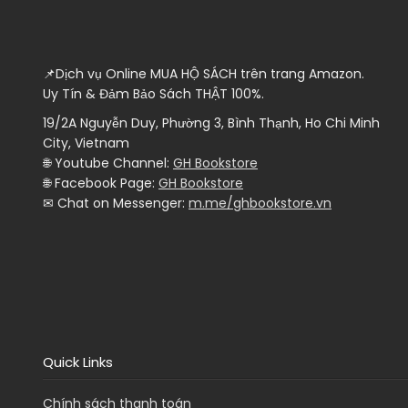
📌Dịch vụ Online MUA HỘ SÁCH trên trang Amazon.
Uy Tín & Đảm Bảo Sách THẬT 100%.
19/2A Nguyễn Duy, Phường 3, Bình Thạnh, Ho Chi Minh
City, Vietnam
🌐 Youtube Channel:
GH Bookstore
🌐 Facebook Page:
GH Bookstore
✉ Chat on Messenger:
m.me/ghbookstore.vn
Quick Links
Chính sách thanh toán