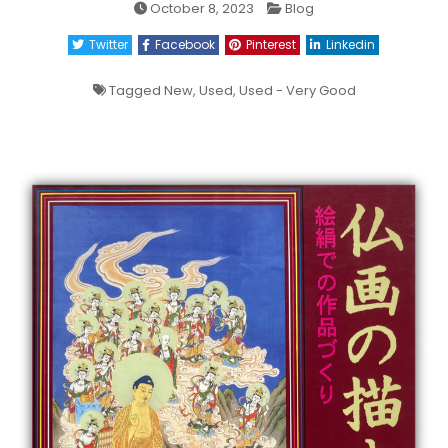
Posted
October 8, 2023
Blog
in
Twitter
Facebook
Pinterest
Linkedin
Tagged
New
,
Used
,
Used - Very Good