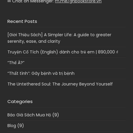
✉ Chat on Messenger:
m.me/ghbookstore.vn
Recent Posts
[Giới Thiệu Sách] A Simpler Life: A guide to greater
serenity, ease, and clarity
Truyện Cổ Tích (English) dành cho trẻ em | 890,000 ₫
“Thế À?”
“Thất tình”: Gây bệnh và trị bệnh
The Untethered Soul: The Journey Beyond Yourself
Categories
Báo Giá Sách Mua Hộ
(9)
Blog
(9)