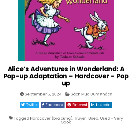
Alice’s Adventures in Wonderland: A
Pop-up Adaptation – Hardcover – Pop
up
Posted
September 5, 2024
Sách Mua Dùm Khách
in
Twitter
Facebook
Pinterest
Linkedin
Tagged
Hardcover (bìa cứng)
,
Truyện
,
Used
,
Used - Very
Good