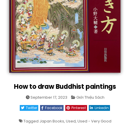
How to draw Buddhist paintings
Posted
September 17, 2023
Giới Thiệu Sách
in
Twitter
Facebook
Pinterest
Linkedin
Tagged
Japan Books
,
Used
,
Used - Very Good