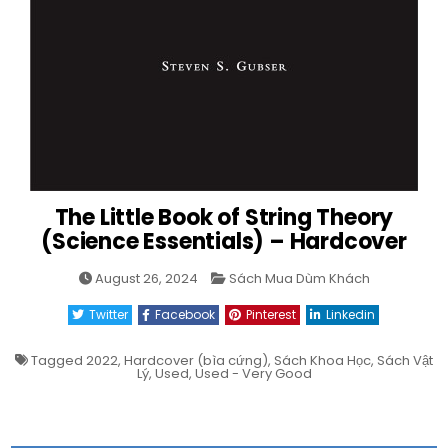
The Little Book of String Theory
(Science Essentials) – Hardcover
Posted
August 26, 2024
Sách Mua Dùm Khách
in
Twitter
Facebook
Pinterest
Linkedin
Tagged
2022
,
Hardcover (bìa cứng)
,
Sách Khoa Học
,
Sách Vật
Lý
,
Used
,
Used - Very Good