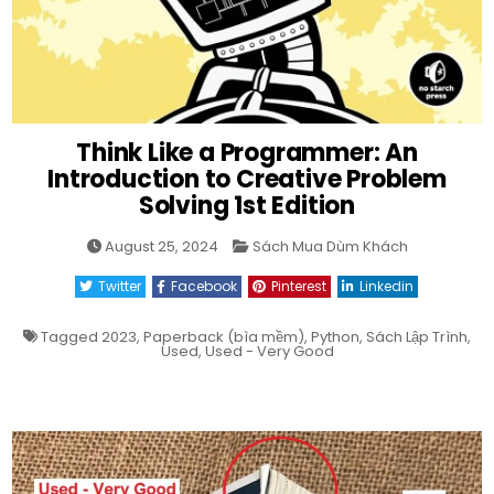
Think Like a Programmer: An
Introduction to Creative Problem
Solving 1st Edition
Posted
August 25, 2024
Sách Mua Dùm Khách
in
Twitter
Facebook
Pinterest
Linkedin
Tagged
2023
,
Paperback (bìa mềm)
,
Python
,
Sách Lập Trình
,
Used
,
Used - Very Good