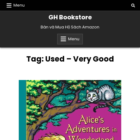
Skip
Menu
to
GH Bookstore
content
Bán và Mua Hộ Sách Amazon
Menu
Tag:
Used – Very Good